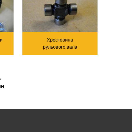
ни
Хрестовина
рульового вала
ь
ни