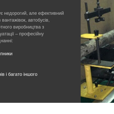
є недорогий, але ефективний
 вантажівок, автобусів,
ортного виробництва з
уатації – професійну
нанні:
ипники
в і багато іншого