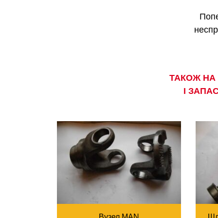
Попе
неспр
ТАКОЖ НА
І ЗАПА
Вузел MAN
Шл