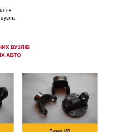
чення
 вузла
ИХ ВУЗЛІВ
ИХ АВТО
Вузел MB