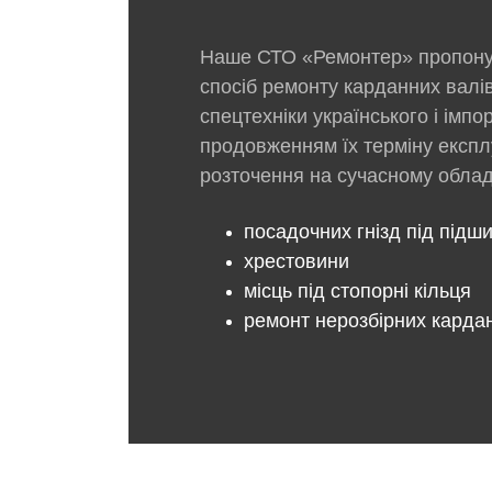
Наше СТО «Ремонтер» пропону
спосіб ремонту карданних валів
спецтехніки українського і імп
продовженням їх терміну експл
розточення на сучасному облад
посадочних гнізд під підш
хрестовини
місць під стопорні кільця
ремонт нерозбірних кардані