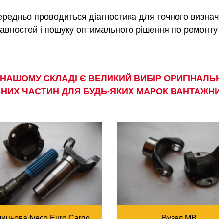
редньо проводиться діагностика для точного визна
авностей і пошуку оптимального рішення по ремонту
 НАШОМУ СКЛАДІ Є ВЕЛИКИЙ ВИБІР ОРИГІНАЛЬН
СНИХ ЧАСТИН ДЛЯ БУДЬ-ЯКИХ МАРОК ВАНТАЖН
ицьова Iveco Euro Cargo
Вузел MB