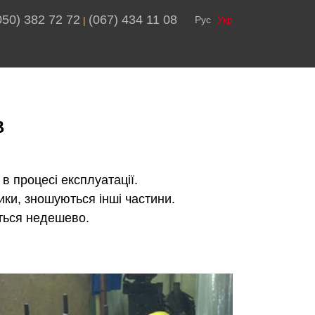
050) 382 72 72
(067) 434 11 08
Рус
Укр
 | 
В
 процесі експлуатації.
ики, зношуються інші частини.
еться недешево.