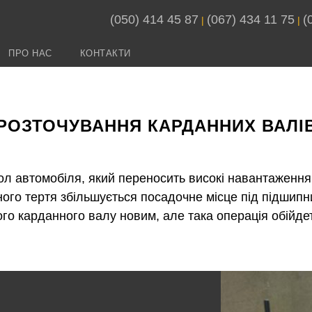
(050) 414 45 87
(067) 434 11 75
(
 | 
 | 
ПРО НАС
КОНТАКТИ
РОЗТОЧУВАННЯ КАРДАННИХ ВАЛІ
л автомобіля, який переносить високі навантаження в
ного тертя збільшується посадочне місце під підшипн
ого карданного валу новим, але така операція обійд