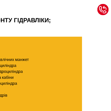
ТУ ГІДРАВЛІКИ;
авлічних манжет
оциліндра
гідроциліндра
 кабіни
оциліндра
дрів