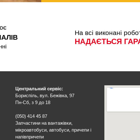
нює
На всі виконані робо
АЛІВ
НАДАЄТЬСЯ ГАР
нні
Центральний сервіс:
Бориспіль, вул. Бежівка, 97
Пн-Сб, з 9 до 18
(050) 414 45 87
Запчастини на вантажівки,
мікроавтобуси, автобуси, причепи і
напівпричепи