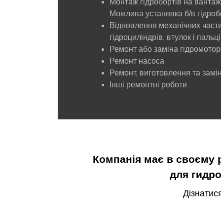
Монтаж гідробортів на вантаж
Можлива установка б/в гідроб
Відновлення механічних части
гідроциліндрів, втулок і пальц
Ремонт або заміна гідромотор
Ремонт насоса
Ремонт, виготовлення та замі
Інші ремонтні роботи
Компанія має в своєму 
для гидро
Дізнатис