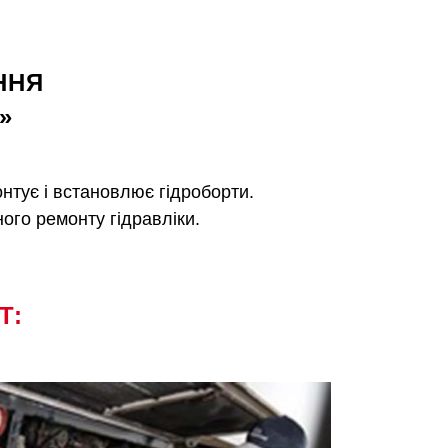
ННЯ
»
нтує і встановлює гідроборти.
ого ремонту гідравліки.
Т: